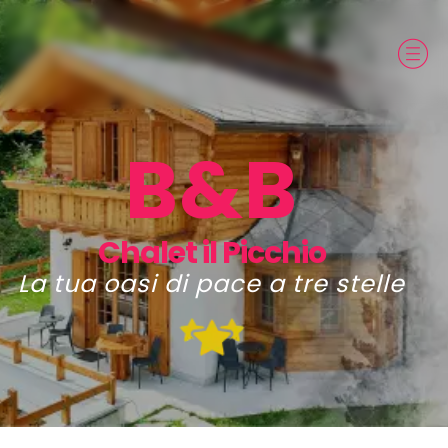
B&B
Chalet il Picchio
La tua oasi di pace a tre stelle