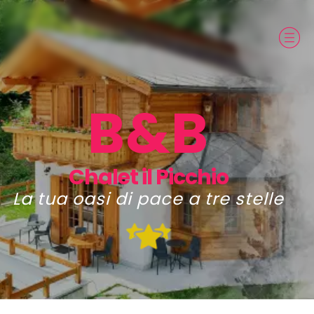
B&B
Chalet il Picchio
La tua oasi di pace a tre stelle