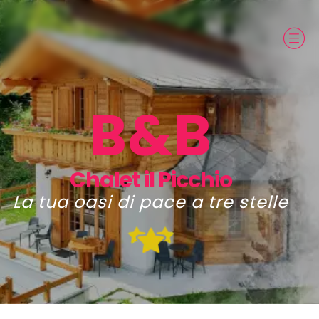
B&B
Chalet il Picchio
La tua oasi di pace a tre stelle