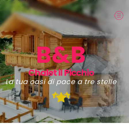
B&B
Chalet il Picchio
La tua oasi di pace a tre stelle